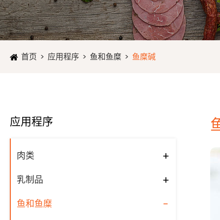
首页
应用程序
鱼和鱼糜
鱼糜碱
应用程序
+
肉类
+
乳制品
-
鱼和鱼糜