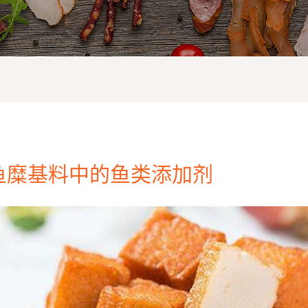
鱼糜基料中的鱼类添加剂