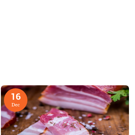
16
Dec