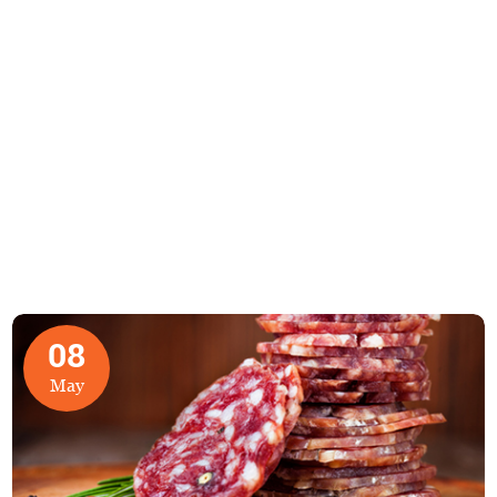
08
May