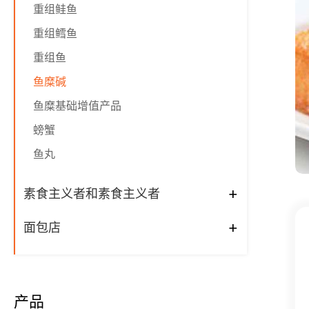
重组鲑鱼
重组鳕鱼
重组鱼
鱼糜碱
鱼糜基础增值产品
螃蟹
鱼丸
+
素食主义者和素食主义者
+
面包店
产品