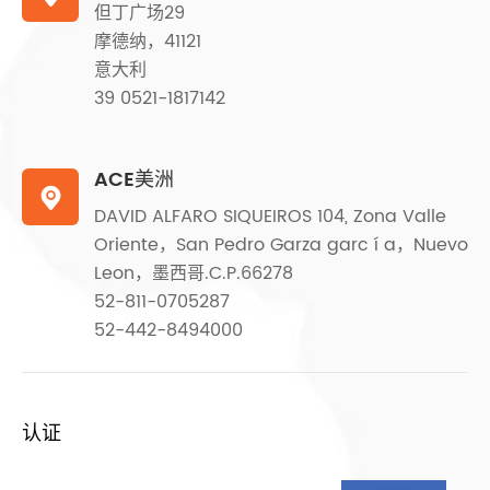
但丁广场29
摩德纳，41121
意大利
39 0521-1817142
ACE美洲

DAVID ALFARO SIQUEIROS 104, Zona Valle
Oriente，San Pedro Garza garc í a，Nuevo
Leon，墨西哥.C.P.66278
52-811-0705287
52-442-8494000
认证