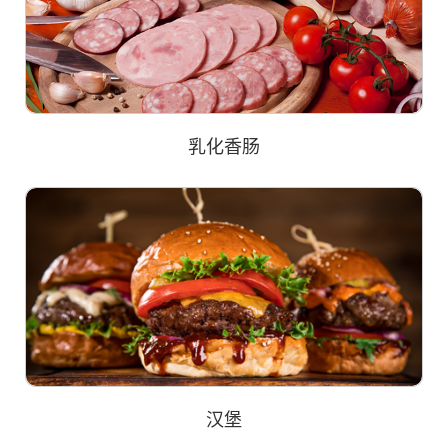
乳化香肠
汉堡