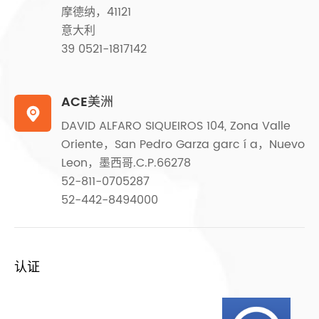
摩德纳，41121
意大利
39 0521-1817142
ACE美洲

DAVID ALFARO SIQUEIROS 104, Zona Valle
Oriente，San Pedro Garza garc í a，Nuevo
Leon，墨西哥.C.P.66278
52-811-0705287
52-442-8494000
认证